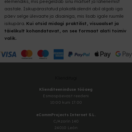
elemendiks, mis peegeldab sinu maitset ja lähenemist
aastale. Isikupärastatud plakatikalendri abil algab iga
päev selge ülevaate ja disainiga, mis lisab igale ruumile
isikupära.
Kui otsid midagi praktilist, visuaalset ja
täielikult kohandatavat, on see formaat alati toimiv
valik.
Klienditugi
Klienditeeninduse tööaeg
Esmaspäevast reedeni
10:00 kuni 17:00
eCommProjects Internet S.L.
C/Azorín 140
24010 León