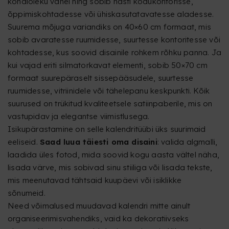
kohaloleku vahel ning sobib hästi kodukontorisse,
õppimiskohtadesse või ühiskasutatavatesse aladesse.
Suurema mõjuga variandiks on 40×60 cm formaat, mis
sobib avaratesse ruumidesse, suurtesse kontoritesse või
kohtadesse, kus soovid disainile rohkem rõhku panna. Ja
kui vajad eriti silmatorkavat elementi, sobib 50×70 cm
formaat suurepäraselt sissepääsudele, suurtesse
ruumidesse, vitriinidele või tähelepanu keskpunkti. Kõik
suurused on trükitud kvaliteetsele satiinpaberile, mis on
vastupidav ja elegantse viimistlusega.
Isikupärastamine on selle kalendritüübi üks suurimaid
eeliseid.
Saad luua täiesti oma disaini
: valida algmalli,
laadida üles fotod, mida soovid kogu aasta vältel näha,
lisada värve, mis sobivad sinu stiiliga või lisada tekste,
mis meenutavad tähtsaid kuupäevi või isiklikke
sõnumeid.
Need võimalused muudavad kalendri mitte ainult
organiseerimisvahendiks, vaid ka dekoratiivseks