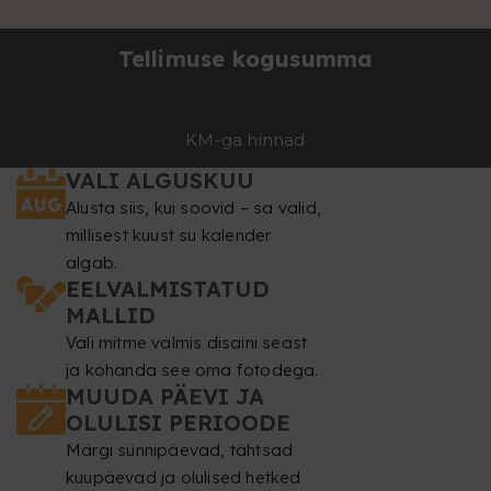
Tellimuse kogusumma
KM-ga hinnad
VALI ALGUSKUU
Alusta siis, kui soovid – sa valid,
millisest kuust su kalender
algab.
EELVALMISTATUD
MALLID
Vali mitme valmis disaini seast
ja kohanda see oma fotodega.
MUUDA PÄEVI JA
OLULISI PERIOODE
Märgi sünnipäevad, tähtsad
kuupäevad ja olulised hetked