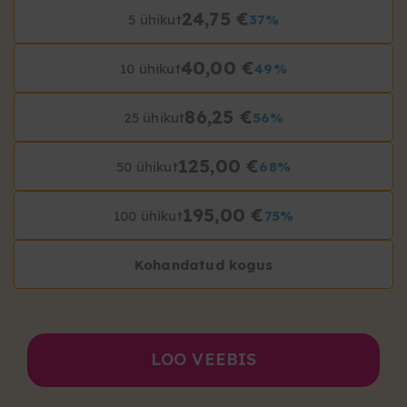
24,75 €
5 ühikut
37%
40,00 €
10 ühikut
49%
86,25 €
25 ühikut
56%
125,00 €
50 ühikut
68%
195,00 €
100 ühikut
75%
Kohandatud kogus
LOO VEEBIS