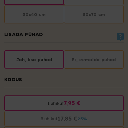
30x40 cm
50x70 cm
LISADA PÜHAD
Jah, lisa pühad
Ei, eemalda pühad
KOGUS
7,95 €
1 ühikut
17,85 €
3 ühikut
25%