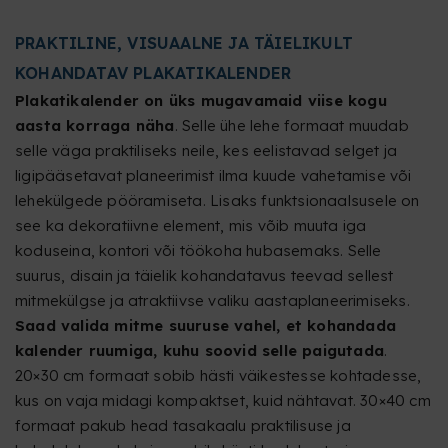
PRAKTILINE, VISUAALNE JA TÄIELIKULT
KOHANDATAV PLAKATIKALENDER
Plakatikalender on üks mugavamaid viise kogu
aasta korraga näha
. Selle ühe lehe formaat muudab
selle väga praktiliseks neile, kes eelistavad selget ja
ligipääsetavat planeerimist ilma kuude vahetamise või
lehekülgede pööramiseta. Lisaks funktsionaalsusele on
see ka dekoratiivne element, mis võib muuta iga
koduseina, kontori või töökoha hubasemaks. Selle
suurus, disain ja täielik kohandatavus teevad sellest
mitmekülgse ja atraktiivse valiku aastaplaneerimiseks.
Saad valida mitme suuruse vahel, et kohandada
kalender ruumiga, kuhu soovid selle paigutada
.
20×30 cm formaat sobib hästi väikestesse kohtadesse,
kus on vaja midagi kompaktset, kuid nähtavat. 30×40 cm
formaat pakub head tasakaalu praktilisuse ja