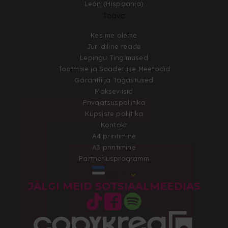
León (Hispaania)
Teave
Kes me oleme
Juriidiline teade
Lepingu Tingimused
Tootmise ja Saadetuse Meetodid
Garantii ja Tagastused
Makseviisid
Privaatsuspoliitika
Küpsiste poliitika
Kontakt
A4 printimine
A3 printimine
Partnerlusprogramm
EESTI
JÄLGI MEID SOTSIAALMEEDIAS