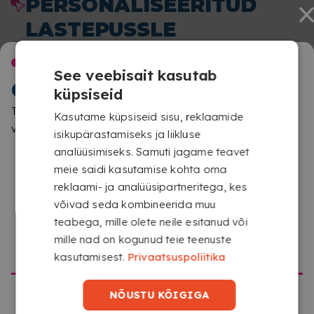
PERSONALISEERITUD
LASTEPUSSLE
MÄNGIMISEKS JA
TERE TULEMAST
See veebisait kasutab
PEREGA JAGAMISEKS
COPYKREA-SSE
küpsiseid
Tuvastasime, et sirvid teisest asukohast kui see
Kasutame küpsiseid sisu, reklaamide
veebileht. Palun kinnita, millist saiti soovid külastada
isikupärastamiseks ja liikluse
analüüsimiseks. Samuti jagame teavet
meie saidi kasutamise kohta oma
reklaami- ja analüüsipartneritega, kes
võivad seda kombineerida muu
teabega, mille olete neile esitanud või
mille nad on kogunud teie teenuste
MINE LEHELE COPYKREA USA
kasutamisest.
Privaatsuspoliitika
KÕIGE ERILISEM LASTEPUSLE ALGAB SINU
NÕUSTU KÕIGIGA
FOTOST