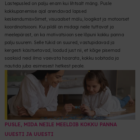
Lastepusled on palju enam kui lihtsalt mäng. Pusle
kokkupanemise ajal arendavad lapsed
keskendumisvõimet, visuaalset mälu, loogikat ja motoorset
koordinatsiooni. Kui pildil on midagi neile tuttavat ja
meelepärast, on ka motivatsioon see lõpuni kokku panna
palju suurem. Selle tükid on suured, vastupidavad ja
kergesti käsitsetavad, loodud just nii, et kõige pisemad
saaksid neid ilma vaevata haarata, kokku sobitada ja
nautida juba esimesest hetkest peale.
PUSLE, MIDA NEILE MEELDIB KOKKU PANNA
UUESTI JA UUESTI