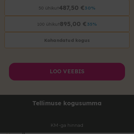
487,50 €
50 ühikut
30%
895,00 €
100 ühikut
35%
Kohandatud kogus
LOO VEEBIS
Tellimuse kogusumma
KM-ga hinnad