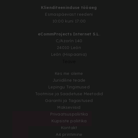
Klienditeeninduse tööaeg
Esmaspäevast reedeni
10:00 kuni 17:00
eCommProjects Internet S.L.
C/Azorín 140
24010 León
León (Hispaania)
Teave
Kes me oleme
Juriidiline teade
Lepingu Tingimused
Tootmise ja Saadetuse Meetodid
Garantii ja Tagastused
Makseviisid
Privaatsuspoliitika
Küpsiste poliitika
Kontakt
A4 printimine