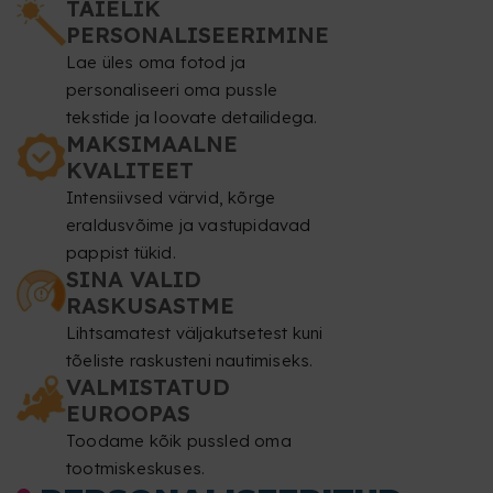
TÄIELIK
PERSONALISEERIMINE
Lae üles oma fotod ja
personaliseeri oma pussle
tekstide ja loovate detailidega.
MAKSIMAALNE
KVALITEET
Intensiivsed värvid, kõrge
eraldusvõime ja vastupidavad
pappist tükid.
SINA VALID
RASKUSASTME
Lihtsamatest väljakutsetest kuni
tõeliste raskusteni nautimiseks.
VALMISTATUD
EUROOPAS
Toodame kõik pussled oma
tootmiskeskuses.